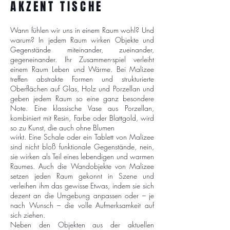
AKZENT TISCHE
Wann fühlen wir uns in einem Raum wohl? Und
warum? In jedem Raum wirken Objekte und
Gegenstände miteinander, zueinander,
gegeneinander. Ihr Zusammen-spiel verleiht
einem Raum Leben und Wärme. Bei Malizee
treffen abstrakte Formen und strukturierte
Oberflächen auf Glas, Holz und Porzellan und
geben jedem Raum so eine ganz besondere
Note. Eine klassische Vase aus Porzellan,
kombiniert mit Resin, Farbe oder Blattgold, wird
so zu Kunst, die auch ohne Blumen
wirkt. Eine Schale oder ein Tablett von Malizee
sind nicht bloß funktionale Gegenstände, nein,
sie wirken als Teil eines lebendigen und warmen
Raumes. Auch die Wandobjekte von Malizee
setzen jeden Raum gekonnt in Szene und
verleihen ihm das gewisse Etwas, indem sie sich
dezent an die Umgebung anpassen oder – je
nach Wunsch – die volle Aufmerksamkeit auf
sich ziehen.
Neben den Objekten aus der aktuellen