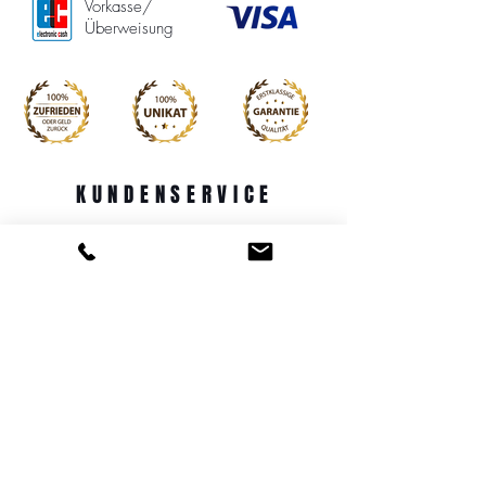
Vorkasse/
Überweisung
KUNDENSERVICE
PERSÖNLICHE BERATUNG
BESTELLUNG UND VERSAND
IMPRESSUM
DATENSCHUTZ
WIDERRUFSRECHT
AGB
MITGLIED WERDEN