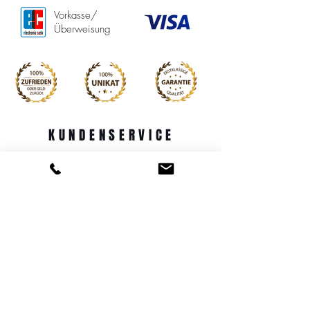
Vorkasse/
Überweisung
KUNDENSERVICE
PERSÖNLICHE BERATUNG
BESTELLUNG UND VERSAND
IMPRESSUM
DATENSCHUTZ
WIDERRUFSRECHT
AGB
MITGLIED WERDEN